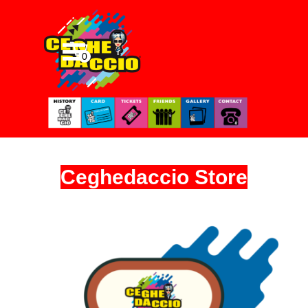
Vai ai contenuti
Ceghedaccio Store